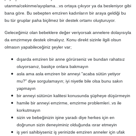
utanma/cekinme/ayıplama...vs ortaya çıkıyor ya da besleniyor gibi
bana göre. Bu sebepten emziren kadınların bir araya geldiği bu
bu tür gruplar paha biçilmez bir destek ortamı oluşturuyor.
Geleceğimiz olan bebeklere değer veriyorsak annelere dolayısıyla
da emzirmeye destek olmalıyız. Konu direkt sizinle ilgili olsun
olmasın yapabileceğiniz şeyler var;
dışarda emziren bir anne görürseniz ve bundan rahatsız
oluyorsanız, basitçe onlara bakmayın
asla ama asla emziren bir anneyi "acaba sütün yetiyor
mu?" diye sorgulamayın; iyi niyetle bile olsa bunu sakın
yapmayın
bir anneyi sütünün kalitesi konusunda şüpheye düşürmeyin
hamile bir anneyi emzirme, emzirme problemleri..vs ile
korkutmayın
sizin ve bebeğinizin işine yaradı diye herkes için en
doğrunun sizin deneyiminiz olduğunda ısrar etmeyin
iş yeri sahibiyseniz iş yerinizde emziren anneler için ufak