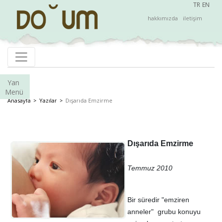
TR
EN
hakkımızda
iletişim
Yan
Menü
Anasayfa
Yazılar
Dışarıda Emzirme
Dışarıda Emzirme
Temmuz 2010
Bir süredir "emziren
anneler" grubu konuyu