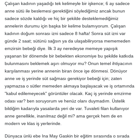
Çalışan kadının yaşadığı tek kelimeyle bir işkence; 6 ay sadece
anne sütü ile beslemesi gerektiğini söylediğimiz ancak bunun
sadece sözde kaldığı ve hiç bir şekilde desteklemediğimiz
annelerin durumu için başka bir kelime bulamıyorum. Çalışan
kadının doğum sonrası izni sadece 8 hafta! Sonra süt izni var
günde 2 saat; sütünü sağsın ya da ulaşabiliryorsa mememeden
emzirsin bebeği diye. İlk 3 ay neredeyse memeye yapışık
yaşanan bir dönemde bir bebekten ekonomiye bu şekilde katkıda
bulunmasını beklemek aşırı olmuyor mu? Onun temel ihtiyacının
karşılanması yerine annenin biran önce işe dönmesi. Dönüyor
anne ve iş yerinde süt sağması gerekiyor bebeği için; zaten
yapmazsa o sütler memeden akmaya başlayacak ve iş ortamında
"kabul edilemeyecek" görüntüler olacak. Kaç iş yerinde emzirme
odası var? ben soruyorum ve henüz olanı duymadım. Üstelik
bildiğim kadarıyla yasalarda yeri de var. Tuvaleti filan kullanıyor
anne genellikle, inanılmaz değil mi? ama gerçek hem de en
modern ve klas iş yerlerinde.
Dünyaca ünlü ebe Ina May Gaskin bir eğitim sırasında o sırada