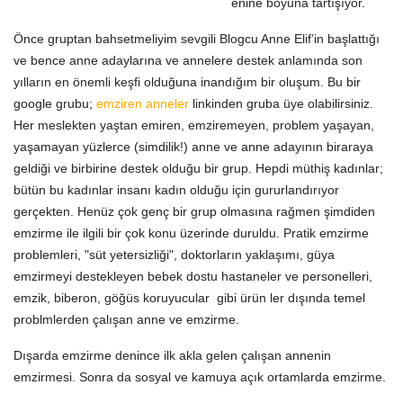
enine boyuna tartışıyor.
Önce gruptan bahsetmeliyim sevgili Blogcu Anne Elif’in başlattığı
ve bence anne adaylarına ve annelere destek anlamında son
yılların en önemli keşfi olduğuna inandığım bir oluşum. Bu bir
google grubu;
emziren anneler
linkinden gruba üye olabilirsiniz.
Her meslekten yaştan emiren, emziremeyen, problem yaşayan,
yaşamayan yüzlerce (simdilik!) anne ve anne adayının biraraya
geldiği ve birbirine destek olduğu bir grup. Hepdi müthiş kadınlar;
bütün bu kadınlar insanı kadın olduğu için gururlandırıyor
gerçekten. Henüz çok genç bir grup olmasına rağmen şimdiden
emzirme ile ilgili bir çok konu üzerinde duruldu. Pratik emzirme
problemleri, "süt yetersizliği", doktorların yaklaşımı, güya
emzirmeyi destekleyen bebek dostu hastaneler ve personelleri,
emzik, biberon, göğüs koruyucular gibi ürün ler dışında temel
problmlerden çalışan anne ve emzirme.
Dışarda emzirme denince ilk akla gelen çalışan annenin
emzirmesi. Sonra da sosyal ve kamuya açık ortamlarda emzirme.