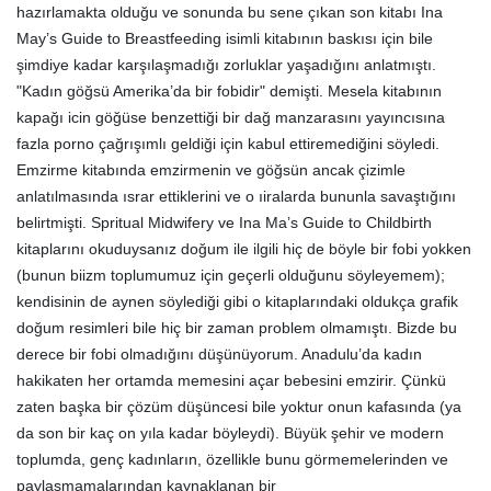
hazırlamakta olduğu ve sonunda bu sene çıkan son kitabı Ina
May’s Guide to Breastfeeding isimli kitabının baskısı için bile
şimdiye kadar karşılaşmadığı zorluklar yaşadığını anlatmıştı.
"Kadın göğsü Amerika’da bir fobidir" demişti. Mesela kitabının
kapağı icin göğüse benzettiği bir dağ manzarasını yayıncısına
fazla porno çağrışımlı geldiği için kabul ettiremediğini söyledi.
Emzirme kitabında emzirmenin ve göğsün ancak çizimle
anlatılmasında ısrar ettiklerini ve o ıiralarda bununla savaştığını
belirtmişti. Spritual Midwifery ve Ina Ma’s Guide to Childbirth
kitaplarını okuduysanız doğum ile ilgili hiç de böyle bir fobi yokken
(bunun biizm toplumumuz için geçerli olduğunu söyleyemem);
kendisinin de aynen söylediği gibi o kitaplarındaki oldukça grafik
doğum resimleri bile hiç bir zaman problem olmamıştı. Bizde bu
derece bir fobi olmadığını düşünüyorum. Anadulu’da kadın
hakikaten her ortamda memesini açar bebesini emzirir. Çünkü
zaten başka bir çözüm düşüncesi bile yoktur onun kafasında (ya
da son bir kaç on yıla kadar böyleydi). Büyük şehir ve modern
toplumda, genç kadınların, özellikle bunu görmemelerinden ve
paylaşmamalarından kaynaklanan bir