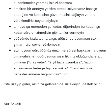
düzenlemeler yapmak işinizi batırmaz
emziren bir anneye yardım etmek istiyorsanız basitçe
bebeğine ve kendisine güvenmesini sağlayın ve onu
yüreklendirici şeyler söyleyin
anneye şu memeden şu kadar, diğerinden bu kadar, şu
kadar süre emzirmelisin gibi tarifler vermeyin
göğsünde fazla tutma alışır, göğsünde uyumasın sakın
şımarır gibi şeyler söylemeyin
sizin uygun gördüğünüz emzirme süresi başkalarına uygun
olmayabilir; en doğrusunun sizin fikriniz olduğunda ısrarcı
olmayın ("6 ay yeter", "2 yıl fazla uzun/kısa", "uzun
emzirmenin bebeğe faydası yok ki", "uzun emzirilen
bebekler anneye bağımlı olur"...vb)
liste uzayıp gider, aklınıza gelenleri de siz ekleyin, destek olun.
Nur Sakallı